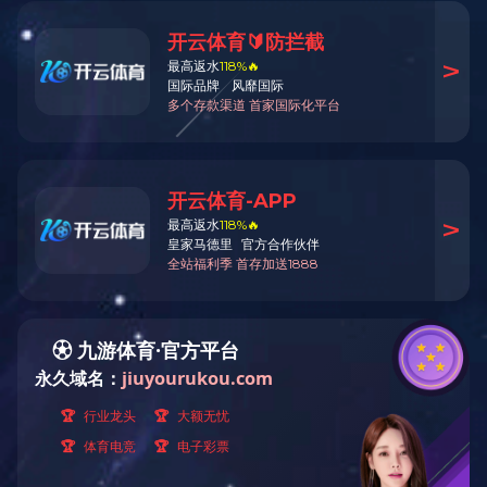
国机集团十四五战略发展规划
深圳燃气“十四五”清洁能源综合
重庆机电控股
运营转型发展规划
发展战略、结