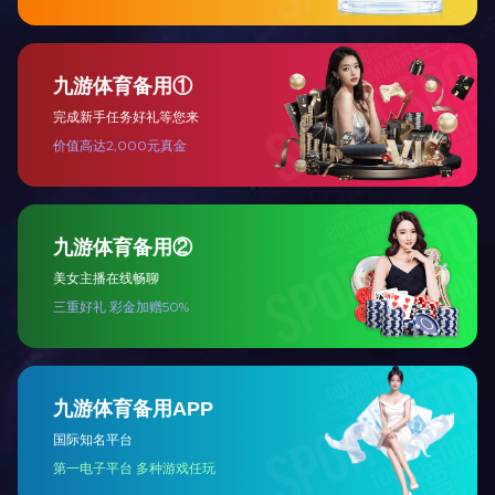
板块 “十
中国兵器江麓机电集团发展规划
贵安新区高端
常州东风农机集团有限公司发展
兵团霍尔果斯
规划
（可克达拉工