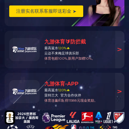
国机集团十三五科技发展规划
甘肃长城电工
管理结构设
大连市装备制造业中长期发展规
鄂尔多
划