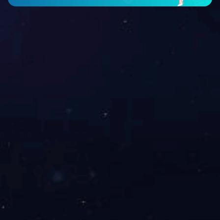
中巴经济走廊远景规划
中国中亚产
中国一拖十五发展规划
中国重型院十
版权声明
|
RSS订阅
|
综合赛事平台
政府部门
世界杯体育官方网站版权所有©2022 电话：010-63266678 传真：010-6